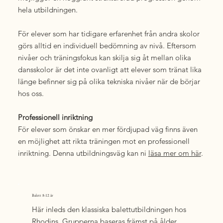
hela utbildningen.
För elever som har tidigare erfarenhet från andra skolor
görs alltid en individuell bedömning av nivå. Eftersom
nivåer och träningsfokus kan skilja sig åt mellan olika
dansskolor är det inte ovanligt att elever som tränat lika
länge befinner sig på olika tekniska nivåer när de börjar
hos oss.
Professionell inriktning
För elever som önskar en mer fördjupad väg finns även
en möjlighet att rikta träningen mot en professionell
inriktning. Denna utbildningsväg kan ni
läsa mer om här
.
Balett 8-12 år
Här inleds den klassiska balettutbildningen hos
Rhodins. Grupperna baseras främst på ålder,